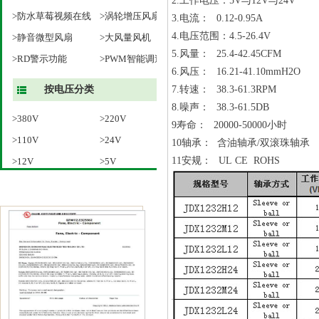
2.
工作电压：
5V
与
12V
与
24V
>防水草莓视频在线
>涡轮增压风扇
3.
电流：
0.12-0.95A
4.
电压范围：
4.5-26.4V
观看成人风扇
>静音微型风扇
>大风量风机
5.
风量：
25.4-42.45CFM
>RD警示功能
>PWM智能调速
6.
风压：
16.21-41.10mmH2O
按电压分类
7.
转速：
38.3-61.3RPM
8.
噪声：
38.3-61.5DB
>380V
>220V
9
寿命：
20000-50000
小时
>110V
>24V
10
轴承： 含油轴承
/
双滚珠轴承
11
安规：
UL CE ROHS
>12V
>5V
荣誉资质
风扇相关配件-网罩