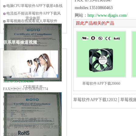
FAX: 0755-61961047
常有噪音的问题？
电脑CPU草莓软件APP下载那4条线
mobiles:13510860463
分别是做什么用的？
电流低不能说草莓软件APP下载风
网站：
http://www.djagis.com/
营业执照
力风量小
草莓视频在线观看成人草莓软件
跟此产品相关的产品
APP下载的电压规格有哪些
有关无刷草莓视频在线观看成人草
莓软件APP下载的适应范围与使用
联系草莓操逼视频
寿命
TEL:0755-29304644
草莓软件APP下载20060
CE安规证书
FAX：0755-61161774
mobiles:13510860463
草莓软件APP下载12032│草莓
E_mail:zjp_2005@126.com
383198296@qq.com
联络人：业务部-曾敬平先生
地址：深圳市光明新区公明镇大围沙
河工业区