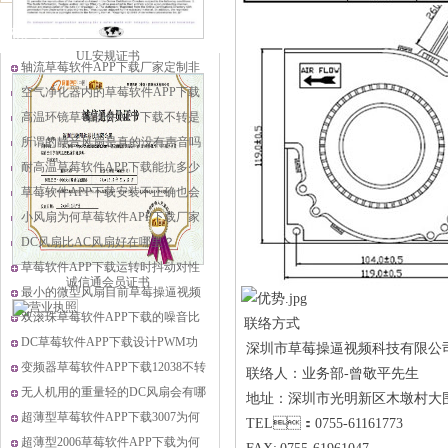
相关资讯
UL安规证书
轴流草莓软件APP下载厂家定制非
标样品有什么要求？
空气净化器内的草莓软件APP下载
不转了是什么原因？
高温环镜草莓软件APP下载不转是
怎么回事
所谓的静音风扇是真的没有声音吗
耐高温草莓软件APP下载能抗多少
度高温？
草莓软件APP下载安装不正确也会
有噪声
小风扇为何草莓软件APP下载厂家
不好做温控调速设计？
DC风扇比AC风扇好在哪里？
草莓软件APP下载运转时抖动对性
诚信通会员证书
能有什么影响？
最小的微型风扇目前草莓操逼视频
能做多小？
双滚珠草莓软件APP下载的噪音比
联络方式
含油型的小的吗？
DC草莓软件APP下载设计PWM功
深圳市草莓操逼视频科技有限公
能是不是更静音？
变频器草莓软件APP下载12038不转
联络人：业务部-曾敬平先生
了是怎么回事
无人机用的重量轻的DC风扇会有哪
地址：深圳市光明新区木墩村
些特点？
超薄型草莓软件APP下载3007为何
TEL：0755-61161773
常有噪音的问题？
超薄型2006草莓软件APP下载为何