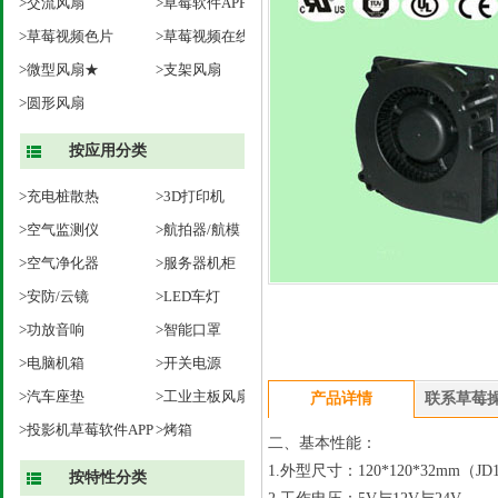
>交流风扇
>草莓软件APP下载★
>草莓视频色片
>草莓视频在线观看
>微型风扇★
成人风扇
>支架风扇
>圆形风扇
按应用分类
>充电桩散热
>3D打印机
>空气监测仪
>航拍器/航模
>空气净化器
>服务器机柜
>安防/云镜
>LED车灯
>功放音响
>智能口罩
>电脑机箱
>开关电源
>汽车座垫
>工业主板风扇
产品详情
联系草莓
>投影机草莓软件APP
>烤箱
二、基本性能：
下载
1.
外型尺寸：
120*120*32mm
（
JD
按特性分类