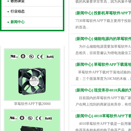
散热课堂
载的风量要求非常高，因为风量不够
行业动态
[新闻中心] 投影机草莓软件APP下
7530草莓软件APP下载主要用于投影
新闻中心
的首选...
[新闻中心] 储能电源内的草莓软
推荐产品
为什么储能电源需要加草莓软件APP下
息相关，目前普遍认为锂电池最佳工作温度
[新闻中心] 草莓软件APP下载落地
草莓软件APP下载对于落地试验的标准
是：三个面落厚度为10CM的木板
[新闻中心] 现货库存4010风扇的为
目前国内的草莓软件APP下载厂家
草莓软件APP下载20060
户在网上找到的商家说有库存，有
因...
[新闻中心] 4010草莓软件APP下
4010草莓软件APP下载是一款用量很多
电器等各种各样的电子电器产品，都