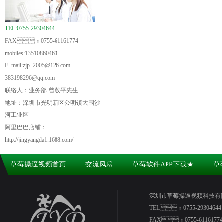
TEL:0755-29304644
FAX：0755-61161774
mobiles:13510860463
E_mail:zjp_2005@126.com
383198296@qq.com
联络人：业务部-曾敬平先生
地址：深圳市光明新区公明镇大围沙
河工业区
阿里巴巴店铺：
http://jingyangda1.1688.com/
草莓操逼视频首页
交流风扇
草莓软件APP下载★
草
资讯
深圳市草莓操逼视频科技有
TEL：0755-29304644
FAX：0755-6116177